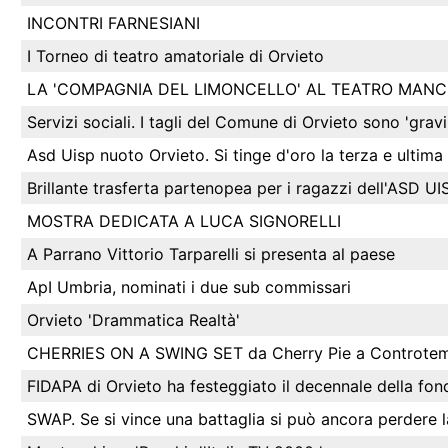
INCONTRI FARNESIANI
I Torneo di teatro amatoriale di Orvieto
LA 'COMPAGNIA DEL LIMONCELLO' AL TEATRO MANCI
Servizi sociali. I tagli del Comune di Orvieto sono 'grav
Asd Uisp nuoto Orvieto. Si tinge d'oro la terza e ultim
Brillante trasferta partenopea per i ragazzi dell'AS
MOSTRA DEDICATA A LUCA SIGNORELLI
A Parrano Vittorio Tarparelli si presenta al paese
ApI Umbria, nominati i due sub commissari
Orvieto 'Drammatica Realtà'
CHERRIES ON A SWING SET da Cherry Pie a Controte
FIDAPA di Orvieto ha festeggiato il decennale della fo
SWAP. Se si vince una battaglia si può ancora perdere l