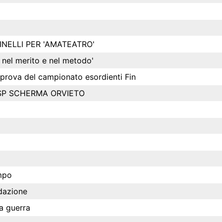
NELLI PER 'AMATEATRO'
i nel merito e nel metodo'
a prova del campionato esordienti Fin
D UISP SCHERMA ORVIETO
mpo
ndazione
a guerra