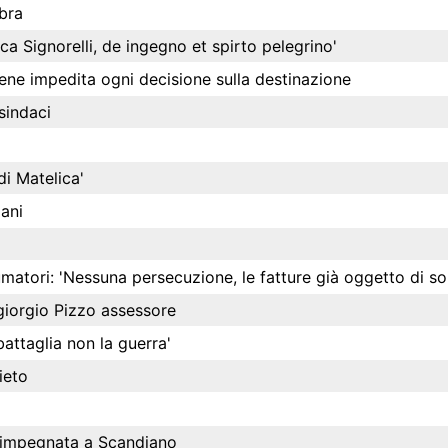
bra
ca Signorelli, de ingegno et spirto pelegrino'
viene impedita ogni decisione sulla destinazione
sindaci
di Matelica'
iani
umatori: 'Nessuna persecuzione, le fatture già oggetto di sol
giorgio Pizzo assessore
ttaglia non la guerra'
ieto
o impegnata a Scandiano