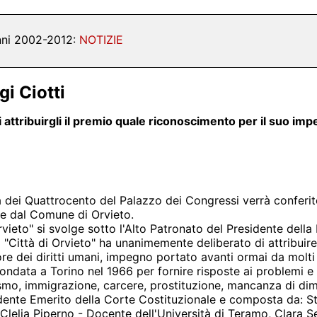
nni 2002-2012:
NOTIZIE
gi Ciotti
ttribuirgli il premio quale riconoscimento per il suo impe
 dei Quattrocento del Palazzo dei Congressi verrà conferito 
le dal Comune di Orvieto.
 Orvieto" si svolge sotto l'Alto Patronato del Presidente dell
 "Città di Orvieto" ha unanimemente deliberato di attribuire,
re dei diritti umani, impegno portato avanti ormai da molti
ondata a Torino nel 1966 per fornire risposte ai problemi e a
lismo, immigrazione, carcere, prostituzione, mancanza di di
idente Emerito della Corte Costituzionale e composta da: S
 Clelia Piperno - Docente dell'Università di Teramo, Clara Ser