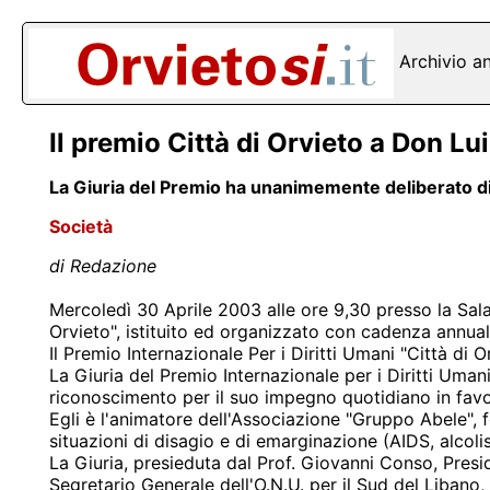
Archivio a
Il premio Città di Orvieto a Don Lui
La Giuria del Premio ha unanimemente deliberato di a
Società
di Redazione
Mercoledì 30 Aprile 2003 alle ore 9,30 presso la Sala
Orvieto", istituito ed organizzato con cadenza annua
Il Premio Internazionale Per i Diritti Umani "Città di
La Giuria del Premio Internazionale per i Diritti Umani
riconoscimento per il suo impegno quotidiano in favo
Egli è l'animatore dell'Associazione "Gruppo Abele", f
situazioni di disagio e di emarginazione (AIDS, alco
La Giuria, presieduta dal Prof. Giovanni Conso, Pres
Segretario Generale dell'O.N.U. per il Sud del Libano,