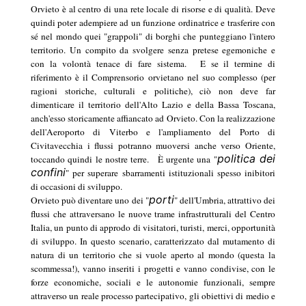
Orvieto è al centro di una rete locale di risorse e di qualità. Deve
quindi poter adempiere ad un funzione ordinatrice e trasferire con
sé nel mondo quei "grappoli" di borghi che punteggiano l'intero
territorio. Un compito da svolgere senza pretese egemoniche e
con la volontà tenace di fare sistema.
E se il termine di
riferimento è il Comprensorio orvietano nel suo complesso (per
ragioni storiche, culturali e politiche), ciò non deve far
dimenticare il territorio dell'Alto Lazio e della Bassa Toscana,
anch'esso storicamente affiancato ad Orvieto. Con la realizzazione
dell'Aeroporto di Viterbo e l'ampliamento del Porto di
Civitavecchia i flussi potranno muoversi anche verso Oriente,
politica dei
toccando quindi le nostre terre.
È urgente una "
confini
" per superare sbarramenti istituzionali spesso inibitori
di occasioni di sviluppo.
porti
Orvieto può diventare uno dei "
" dell'Umbria, attrattivo dei
flussi che attraversano le nuove trame infrastrutturali del Centro
Italia, un punto di approdo di visitatori, turisti, merci, opportunità
di sviluppo. In questo scenario, caratterizzato dal mutamento di
natura di un territorio che si vuole aperto al mondo (questa la
scommessa!), vanno inseriti i progetti e vanno condivise, con le
forze economiche, sociali e le autonomie funzionali, sempre
attraverso un reale processo partecipativo, gli obiettivi di medio e