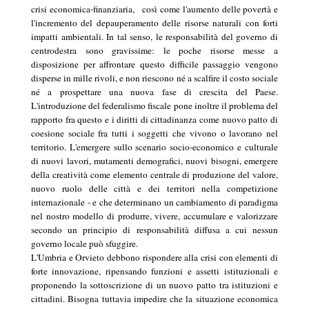
crisi economica-finanziaria,
così come l'aumento delle povertà e
l'incremento del depauperamento delle risorse naturali con forti
impatti ambientali. In tal senso, le responsabilità del governo di
centrodestra sono gravissime: le poche risorse messe a
disposizione per affrontare questo difficile passaggio vengono
disperse in mille rivoli, e non riescono né a scalfire il costo sociale
né a prospettare una nuova fase di crescita del Paese.
L'introduzione del federalismo fiscale pone inoltre il problema del
rapporto fra questo e i diritti di cittadinanza come nuovo patto di
coesione sociale fra tutti i soggetti che vivono o lavorano nel
territorio. L'emergere sullo scenario socio-economico e culturale
di nuovi lavori, mutamenti demografici, nuovi bisogni, emergere
della creatività come elemento centrale di produzione del valore,
nuovo ruolo delle città e dei territori nella competizione
internazionale - e che determinano un cambiamento di paradigma
nel nostro modello di produrre, vivere, accumulare e valorizzare
secondo un principio di responsabilità diffusa a cui nessun
governo locale può sfuggire.
L'Umbria e Orvieto debbono rispondere alla crisi con elementi di
forte innovazione, ripensando funzioni e assetti istituzionali e
proponendo la sottoscrizione di un nuovo patto tra istituzioni e
cittadini. Bisogna tuttavia impedire che la situazione economica