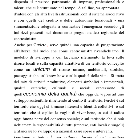
disperda il prezioso patrimonio di imprese, professionalità e
talenti che si è strutturato nel tempo. A tal fine, va approntata
-
d'intesa con gli altri livelli istituzionali, con il sistema associativo
e con quelli del credito e delle autonomie funzionali - una
strumentazione adeguata a contrastare l'emergenza secondo gli
indirizzi presenti nel documento programmatico regionale del
centrosinistra.
,
Anche per Orvieto
serve quindi una capacità di progettazione
all'altezza del ruolo che come centrosinistra rivendichiamo. Il
modello di sviluppo a cui facciamo riferimento fa leva sulle
risorse locali e sulla capacità attrattiva di un territorio concepito
unicum
come un
di risorse umane, ambientali, storiche,
paesaggistiche, sul know-how e sulla qualità della vita.
Si tratta
del mix di attività produttive, elementi simbolici e immateriali,
qualità estetiche, culturali e sociali espressione di
economia della qualità
quell'
che oggi dà vigore ad uno
sviluppo sostenibile rimettendo al centro il territorio. Perché è sul
territorio che oggi si formano interessi e identità collettivi; è sul
territorio che si esplica la voglia di viver bene, su cui si radica
oggi buona parte del consenso sociale; è sul territorio che si può
richiamare la responsabilità di tutti (imprese, enti locali e singoli)
a rilanciare lo sviluppo e a razionalizzare spese e interventi.
Pensiamo quindi ad uno sviluppo locale il cui carattere