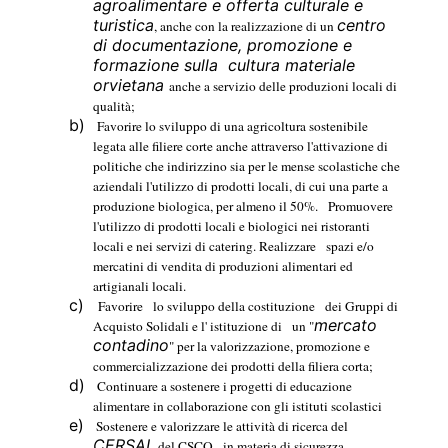
agroalimentare e offerta culturale e
turistica
centro
, anche con la realizzazione di un
di documentazione, promozione e
formazione sulla
cultura materiale
orvietana
anche a servizio delle produzioni locali di
qualità;
b)
Favorire lo sviluppo di una agricoltura sostenibile
legata alle filiere corte anche attraverso l'attivazione di
politiche che indirizzino sia per le mense scolastiche che
aziendali l'utilizzo di prodotti locali, di cui una parte a
produzione biologica, per almeno il 50%.
Promuovere
l'utilizzo di prodotti locali e biologici nei ristoranti
locali e nei servizi di catering. Realizzare
spazi e/o
mercatini di vendita di produzioni alimentari ed
artigianali locali.
c)
Favorire
lo sviluppo della costituzione
dei Gruppi di
mercato
Acquisto Solidali e l' istituzione di
un "
contadino
" per la valorizzazione, promozione e
commercializzazione dei prodotti della filiera corta;
d)
Continuare a sostenere i progetti di educazione
alimentare in collaborazione con gli istituti scolastici
e)
Sostenere e valorizzare le attività di ricerca del
CERSAL
del CSCO
in materia di sicurezza