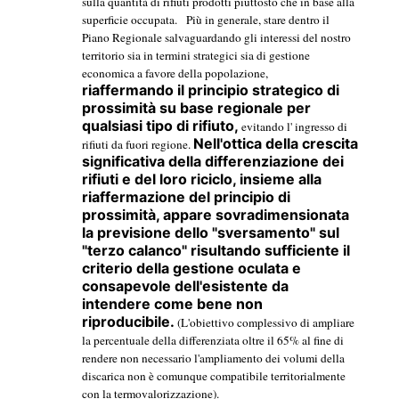
sulla quantità di rifiuti prodotti piuttosto che in base alla
superficie occupata.
Più in generale, stare dentro il
Piano Regionale salvaguardando gli interessi del nostro
territorio sia in termini strategici sia di gestione
economica a favore della popolazione,
riaffermando il principio strategico di
prossimità su base regionale per
qualsiasi tipo di rifiuto,
evitando l' ingresso di
Nell'ottica della crescita
rifiuti da fuori regione.
significativa della differenziazione dei
rifiuti e del loro riciclo, insieme alla
riaffermazione del principio di
prossimità, appare sovradimensionata
la previsione dello "sversamento" sul
"terzo calanco" risultando sufficiente il
criterio della gestione oculata e
consapevole dell'esistente da
intendere come bene non
riproducibile.
(L'obiettivo complessivo di ampliare
la percentuale della differenziata oltre il 65% al fine di
rendere non necessario l'ampliamento dei volumi della
discarica non è comunque compatibile territorialmente
con la termovalorizzazione).