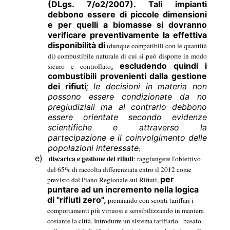
(DLgs. 7/o2/2007). Tali impianti
debbono essere di piccole dimensioni
e per quelli a biomasse si dovranno
verificare preventivamente la effettiva
disponibilità di
(dunque compatibili con le quantità
di) combustibile naturale di cui si può disporre in modo
, escludendo quindi i
sicuro e controllato
combustibili provenienti dalla gestione
dei rifiuti
; le decisioni in materia non
possono essere condizionate da no
pregiudiziali ma al contrario debbono
essere orientate secondo evidenze
scientifiche e attraverso la
partecipazione e il coinvolgimento delle
popolazioni interessate
;
e)
discarica e gestione dei rifiuti
: raggiungere l'obiettivo
del 65% di raccolta differenziata entro il 2012 come
per
previsto dal Piano Regionale sui Rifiuti,
puntare ad un incremento nella logica
di "rifiuti zero",
premiando con sconti tariffari i
comportamenti più virtuosi e sensibilizzando in maniera
costante la città. Introdurre un sistema tariffario
basato