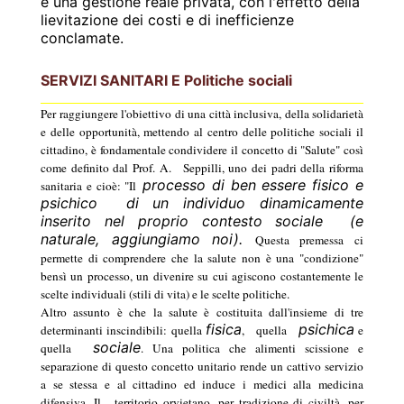
e una gestione reale privata, con l'effetto della
lievitazione dei costi e di inefficienze
conclamate.
SERVIZI SANITARI E Politiche sociali
Per raggiungere l'obiettivo di una città inclusiva, della solidarietà
e delle opportunità, mettendo al centro delle politiche sociali il
cittadino, è fondamentale condividere il concetto di "Salute" così
come definito dal Prof. A.
Seppilli, uno dei padri della riforma
processo di ben essere fisico e
sanitaria e cioè: "Il
psichico
di un individuo dinamicamente
inserito nel proprio contesto sociale
(e
naturale, aggiungiamo noi).
Questa premessa ci
permette di comprendere che la salute non è una "condizione"
bensì un processo, un divenire su cui agiscono costantemente le
scelte individuali (stili di vita) e le scelte politiche.
Altro assunto è che la salute è costituita dall'insieme di tre
fisica
psichica
determinanti inscindibili: quella
,
quella
e
sociale
quella
. Una politica che alimenti scissione e
separazione di questo concetto unitario rende un cattivo servizio
a se stessa e al cittadino ed induce i medici alla medicina
difensiva. Il
territorio orvietano, per tradizione di civiltà, per