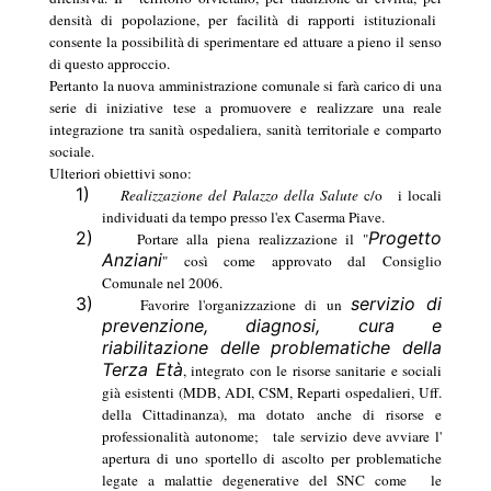
densità di popolazione, per facilità di rapporti istituzionali
consente la possibilità di sperimentare ed attuare a pieno il senso
di questo approccio.
Pertanto la nuova amministrazione comunale si farà carico di una
serie di iniziative tese a promuovere e realizzare una reale
integrazione tra sanità ospedaliera, sanità territoriale e comparto
sociale.
Ulteriori obiettivi sono:
1)
Realizzazione del Palazzo della Salute
c/o
i locali
individuati da tempo presso l'ex Caserma Piave.
2)
Progetto
Portare alla piena realizzazione il "
Anziani
" così come approvato dal Consiglio
Comunale nel 2006.
3)
servizio di
Favorire l'organizzazione di un
prevenzione, diagnosi, cura e
riabilitazione delle problematiche della
Terza Età
, integrato con le risorse sanitarie e sociali
già esistenti (MDB, ADI, CSM, Reparti ospedalieri, Uff.
della Cittadinanza), ma dotato anche di risorse e
professionalità autonome;
tale servizio deve avviare l'
apertura di uno sportello di ascolto per problematiche
legate a malattie degenerative del SNC come
le