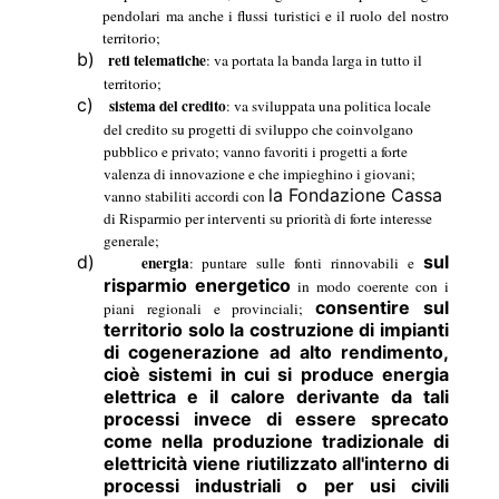
pendolari ma anche i flussi turistici e il ruolo del nostro
territorio;
b)
reti telematiche
: va portata la banda larga in tutto il
territorio;
c)
sistema del credito
: va sviluppata una politica locale
del credito su progetti di sviluppo che coinvolgano
pubblico e privato; vanno favoriti i progetti a forte
valenza di innovazione e che impieghino i giovani;
la Fondazione Cassa
vanno stabiliti accordi con
di Risparmio per interventi su priorità di forte interesse
generale;
d)
sul
energia
: puntare sulle fonti rinnovabili e
risparmio energetico
in modo coerente con i
consentire sul
piani regionali e provinciali;
territorio solo la costruzione di impianti
di cogenerazione ad alto rendimento,
cioè sistemi in cui si produce energia
elettrica e il calore derivante da tali
processi invece di essere sprecato
come nella produzione tradizionale di
elettricità viene riutilizzato all'interno di
processi industriali o per usi civili