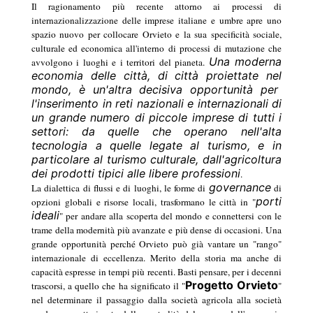
Il ragionamento più recente attorno ai processi di
internazionalizzazione delle imprese italiane e umbre apre uno
spazio nuovo per collocare Orvieto e la sua specificità sociale,
culturale ed economica all'interno di processi di mutazione che
Una moderna
avvolgono i luoghi e i territori del pianeta.
economia delle città, di città proiettate nel
mondo, è un'altra decisiva opportunità per
l'inserimento in reti nazionali e internazionali di
un grande numero di piccole imprese di tutti i
settori: da quelle che operano nell'alta
tecnologia a quelle legate al turismo, e in
particolare al turismo culturale, dall'agricoltura
dei prodotti tipici alle libere professioni
.
governance
La dialettica di flussi e di luoghi, le forme di
di
porti
opzioni globali e risorse locali, trasformano le città in "
ideali
" per andare alla scoperta del mondo e connettersi con le
trame della modernità più avanzate e più dense di occasioni. Una
grande opportunità perché Orvieto può già vantare un "rango"
internazionale di eccellenza. Merito della storia ma anche di
capacità espresse in tempi più recenti. Basti pensare, per i decenni
Progetto Orvieto
trascorsi, a quello che ha significato il "
"
nel determinare il passaggio dalla società agricola alla società