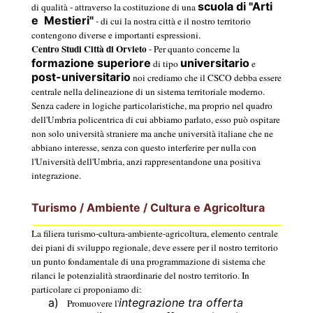
scuola di "Arti
di qualità - attraverso la costituzione di una
e
Mestieri"
- di cui la nostra città e il nostro territorio
contengono diverse e importanti espressioni.
Centro Studi Città di Orvieto
- Per quanto concerne la
formazione superiore
universitario
di tipo
e
post-universitario
noi crediamo che il CSCO debba essere
centrale nella delineazione di un sistema territoriale moderno.
Senza cadere in logiche particolaristiche, ma proprio nel quadro
dell'Umbria policentrica di cui abbiamo parlato, esso può ospitare
non solo università straniere ma anche università italiane che ne
abbiano interesse, senza con questo interferire per nulla con
l'Università dell'Umbria, anzi rappresentandone una positiva
integrazione.
Turismo / Ambiente / Cultura e Agricoltura
La filiera turismo-cultura-ambiente-agricoltura, elemento centrale
dei piani di sviluppo regionale, deve essere per il nostro territorio
un punto fondamentale di una programmazione di sistema che
rilanci le potenzialità straordinarie del nostro territorio. In
particolare ci proponiamo di:
a)
integrazione tra offerta
Promuovere l'