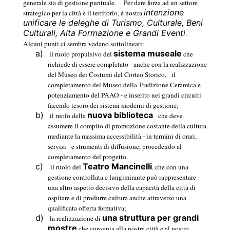
generale sia di gestione puntuale.
Per dare forza ad un settore
intenzione
strategico per la città e il territorio, è nostra
unificare le deleghe di Turismo, Culturale, Beni
Culturali, Alta Formazione e Grandi Eventi
.
Alcuni punti ci sembra vadano sottolineati:
a)
sistema museale
il ruolo propulsivo del
che
richiede di essere completato - anche con la realizzazione
del Museo dei Costumi del Corteo Storico,
il
completamento del Museo della Tradizione Ceramica e
potenziamento del PAAO - e inserito nei grandi circuiti
facendo tesoro dei sistemi moderni di gestione;
b)
nuova biblioteca
il ruolo della
che deve
assumere il compito di promozione costante della cultura
mediante la massima accessibilità - in termini di orari,
servizi
e strumenti di diffusione, procedendo al
completamento del progetto.
c)
Teatro Mancinelli
il ruolo del
, che con una
gestione controllata e lungimirante può rappresentare
una altro aspetto decisivo della capacità della città di
ospitare e di produrre cultura anche attraverso una
qualificata offerta formativa;
d)
una struttura per grandi
la realizzazione di
mostre
che consenta alla nostra città e al nostro