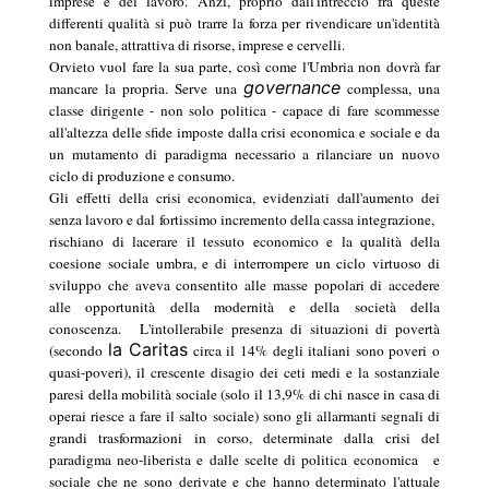
imprese e del lavoro. Anzi, proprio dall'intreccio fra queste
differenti qualità si può trarre la forza per rivendicare un'identità
non banale, attrattiva di risorse, imprese e cervelli.
Orvieto vuol fare la sua parte, così come l'Umbria non dovrà far
governance
mancare la propria. Serve una
complessa, una
classe dirigente - non solo politica - capace di fare scommesse
all'altezza delle sfide imposte dalla crisi economica e sociale e da
un mutamento di paradigma necessario a rilanciare un nuovo
ciclo di produzione e consumo.
Gli effetti della crisi economica, evidenziati dall'aumento dei
senza lavoro e dal fortissimo incremento della cassa integrazione,
rischiano di lacerare il tessuto economico e la qualità della
coesione sociale umbra, e di interrompere un ciclo virtuoso di
sviluppo che aveva consentito alle masse popolari di accedere
alle opportunità della modernità e della società della
conoscenza.
L'intollerabile presenza di situazioni di povertà
la Caritas
(secondo
circa il 14% degli italiani sono poveri o
quasi-poveri), il crescente disagio dei ceti medi e la sostanziale
paresi della mobilità sociale (solo il 13,9% di chi nasce in casa di
operai riesce a fare il salto sociale) sono gli allarmanti segnali di
grandi trasformazioni in corso, determinate dalla crisi del
paradigma neo-liberista e dalle scelte di politica economica
e
sociale che ne sono derivate e che hanno determinato l'attuale