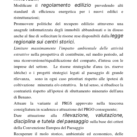
regolamento edilizio
Modificare il
prevedendo alti
standard di efficienza energetica per i nuovi edifici e
ristrutturazioni;
Promuovere politiche del recupero edilizio attraverso una
anagrafe informatizzata degli immobili abbandonati o in disuso
legge
anche al fine di sollecitare le risorse rese disponibili dalla
regionale sui centri storici.
Limitare massimamente l'impatto ambientale delle attività
estrattive
nella prospettiva di contribuire, sul medio periodo, ad
una riconversione/riqualificazione del comparto, d'intesa con le
imprese del settore.
Le risorse strategiche d'area (es. riserve
idriche) o i progetti strategici legati al paesaggio di grande
rilevanza,
sono in ogni caso prioritari rispetto alle ipotesi di
coltivazione
mineraria e/o estrattiva.
In tal senso, si ribadisce la
contrarietà rispetto all'ipotesi di sfruttamento minerario dell'area
di Benano.
Attuare la variante al PRGS approvato nella trascorsa
consigliatura in scadenza e attuazione del PRGO conseguente;
rilevazione, valutazione,
Dare attuazione alla
disciplina e tutela del
paesaggio
sulla base dei criteri
della Convenzione Europea del Paesaggio
Recuperare il ruolo storico, ambientale ed economico, delle