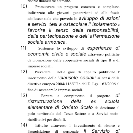
risorse finanziarie e umane.
10)
Promuovere un progetto concreto e complesso
indirizzato alle giovani generazioni ed alla fascia
sviluppo di azioni
adolescenziale che preveda lo
e servizi
tesi a ostacolare l' isolamento
e
favorire il senso della responsabilità,
della partecipazione e dell' affermazione
sociale armonica
.
11)
esperienze di
Sostenere lo sviluppo di
economia civile e sociale
attraverso politiche
di promozione delle cooperative sociali di tipo B e di
imprese sociali.
12)
Prevedere
nelle gare di appalto pubbliche l'
clausole sociali
inserimento delle "
" ai sensi della
direttiva europea 2004/118/CE e del D. Lgs. 163/2006 al
fine di sostenere le imprese sociali.
13)
di
Portare a compimento il progetto
ristrutturazione della ex scuola
elementare di Orvieto Scalo
da destinare al
polo territoriale del Terzo Settore e a Servizi socio-
riabilitativi per disabili.
14)
Istituire attraverso l' investimento di risorse e
il Servizio di
l'acquisizione di personale