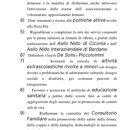
demenze e la malattia di Alzheimer, anche attraverso
l'attivazione delle risorse dell' associazionismo e
volontariato, appositamente formato.
4)
politiche attive
Dare strumenti e risorse alle
rivolte
alla Terza Età.
5)
Riqualificare e completare la rete dei servizi comunali
per la prima infanzia in termini di offerta, a partire dalla
Asilo Nido di Ciconia
realizzazione dell'
e dell'
Asilo Nido Interaziendale di Bardano
.
6)
De Solis
Piccolomini
Difendere i lasciti
e
7)
attività
Sostenere la crescita di
extrascolastiche rivolte a minori
con disagio
dovuto a problematiche di adattamento culturale, disagio
sociale e disabilità, per sostenere percorsi di
integrazione.
8)
educazione
Favorire e accrescere le politiche di
sanitaria
a partire dalle scuole fino ai centri di
aggregazione degli anziani, per la promozione di corretti
stili di vita.
9)
Consultorio
Riaffermare la centralità del
Familiare
nella promozione della salute della donna,
della coppia e della famiglia, dedicandogli le necessarie