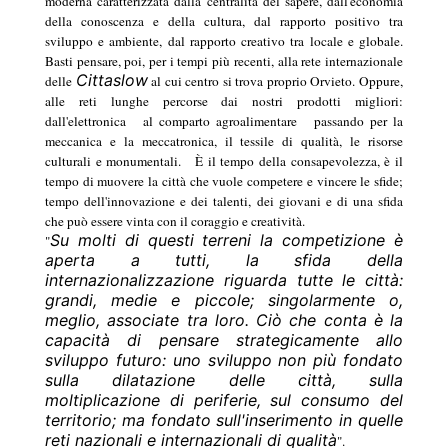
moderna caratterizzata dalla centralità del sapere, dall'economia
della conoscenza e della cultura, dal rapporto positivo tra
sviluppo e ambiente, dal rapporto creativo tra locale e globale.
Basti pensare, poi, per i tempi più recenti, alla rete internazionale
Cittaslow
delle
al cui centro si trova proprio Orvieto. Oppure,
alle reti lunghe percorse dai nostri prodotti migliori:
dall'elettronica
al comparto agroalimentare
passando per la
meccanica e la meccatronica, il tessile di qualità, le risorse
culturali e monumentali.
È il tempo della consapevolezza, è il
tempo di muovere la città che vuole competere e vincere le sfide;
tempo dell'innovazione e dei talenti, dei giovani e di una sfida
che può essere vinta con il coraggio e creatività.
Su molti di questi terreni la competizione è
"
aperta a tutti, la sfida della
internazionalizzazione riguarda tutte le città:
grandi, medie e piccole; singolarmente o,
meglio, associate tra loro. Ciò che conta è la
capacità di pensare strategicamente allo
sviluppo futuro: uno sviluppo non più fondato
sulla dilatazione delle città, sulla
moltiplicazione di periferie, sul consumo del
territorio; ma fondato sull'inserimento in quelle
reti nazionali e internazionali di qualità
".