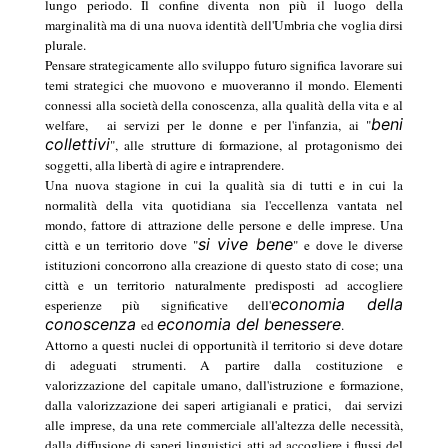
lungo periodo. Il confine diventa non più il luogo della
marginalità ma di una nuova identità dell'Umbria che voglia dirsi
plurale.
Pensare strategicamente allo sviluppo futuro significa lavorare sui
temi strategici che muovono e muoveranno il mondo. Elementi
connessi alla società della conoscenza, alla qualità della vita e al
beni
welfare,
ai servizi per le donne e per l'infanzia, ai "
collettivi
", alle strutture di formazione, al protagonismo dei
soggetti, alla libertà di agire e intraprendere.
Una nuova stagione in cui la qualità sia di tutti e in cui la
normalità della vita quotidiana sia l'eccellenza vantata nel
mondo, fattore di attrazione delle persone e delle imprese. Una
si vive bene
città e un territorio dove "
" e dove le diverse
istituzioni concorrono alla creazione di questo stato di cose; una
città e un territorio naturalmente predisposti ad accogliere
economia della
esperienze più significative dell'
conoscenza
economia del benessere
ed
.
Attorno a questi nuclei di opportunità il territorio si deve dotare
di adeguati strumenti. A partire dalla costituzione e
valorizzazione del capitale umano, dall'istruzione e formazione,
dalla valorizzazione dei saperi artigianali e pratici,
dai servizi
alle imprese, da una rete commerciale all'altezza delle necessità,
dalla diffusione di saperi linguistici atti ad accogliere i flussi del