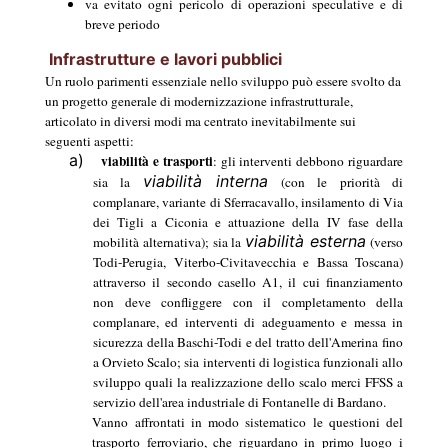
va evitato ogni pericolo di operazioni speculative e di
breve periodo
Infrastrutture e lavori pubblici
Un ruolo parimenti essenziale nello sviluppo può essere svolto da
un progetto generale di modernizzazione infrastrutturale,
articolato in diversi modi ma centrato inevitabilmente sui
seguenti aspetti:
a)
viabilità e trasporti
: gli interventi debbono riguardare
viabilità interna
sia la
(con le priorità di
complanare, variante di Sferracavallo, insilamento di Via
dei Tigli a Ciconia e attuazione della IV fase della
viabilità esterna
mobilità alternativa); sia la
(verso
Todi-Perugia, Viterbo-Civitavecchia e Bassa Toscana)
attraverso il secondo casello A1, il cui finanziamento
non deve confliggere con il completamento della
complanare, ed interventi di adeguamento e messa in
sicurezza della Baschi-Todi e del tratto dell'Amerina fino
a Orvieto Scalo; sia interventi di logistica funzionali allo
sviluppo quali la realizzazione dello scalo merci FFSS a
servizio dell'area industriale di Fontanelle di Bardano.
Vanno affrontati in modo sistematico le questioni del
trasporto ferroviario, che riguardano in primo luogo i