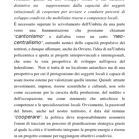
distintivo sia
rappresentato dalla capacità dei soggetti
istituzionali di cooperare per avviare e condurre percorsi di
sviluppo condivisi che mobilitino risorse e competenze locali.
È necessario superare lo scivolamento dell'Umbria da una parte
verso una frammentazione che possiamo chiamare
cantonismo
neo-
"
" e dall'altra verso un certo "
centralismo
", entrambi nemici delle capacità propulsive dei
territori, e dunque affermare, anche da Orvieto, l'idea di un'Umbria
policentrica e aperta ai progetti interprovinciali e interregionali,
che sono la vera prospettiva di sviluppo nell'epoca del
federalismo.
Non si tratta di un localismo autarchico ma di una
prospettiva per cui il protagonismo dei soggetti locali è capace di
usare risorse esterne per valorizzare quelle interne. Quindi: attrarre
investimenti, imprese, risorse scientifiche e culturali, non solo
come occasione per la crescita della produzione, del reddito e
dell'occupazione, ma come strumento che arricchisce le
competenze e le specializzazioni locali. Ovviamente, la password
del futuro, anche nel nostro territorio, è data dal termine
cooperare
"
": la politica deve responsabilmente assumersi
l'onere di tracciare un percorso di pianificazione strategica grazie
al quale la città e il territorio integrano le proprie energie e risorse
in un progetto comune per raggiungere obiettivi condivisi.