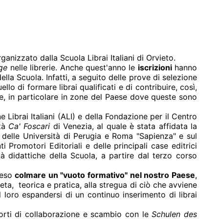
ganizzato dalla Scuola Librai Italiani di Orvieto.
ge
nelle librerie. Anche quest'anno le
iscrizioni
hanno
ella Scuola. Infatti, a seguito delle prove di selezione
ello di formare librai qualificati e di contribuire, così,
rie, in particolare in zone del Paese dove queste sono
Librai Italiani (ALI) e della Fondazione per il Centro
ità
Ca' Foscari
di Venezia, al quale è stata affidata la
he delle Università di Perugia e Roma "Sapienza" e sul
 Promotori Editoriali e delle principali case editrici
ità didattiche della Scuola, a partire dal terzo corso
nteso
colmare un "vuoto formativo" nel nostro Paese
,
ta, teorica e pratica, alla stregua di ciò che avviene
l loro espandersi di un continuo inserimento di librai
porti di collaborazione e scambio con le
Schulen des