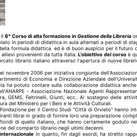
 il
6°
Corso di alta formazione in
Gestione della Libreria
or
ato in periodi di didattica in aula alternati a periodi di
sta
della formula didattica ed è di buon auspicio per il futuro d
allievi provenienti da tutta Italia.
L'obiettivo del corso
è qu
cato librario italiano attraverso l'apertura di nuove libre
el novembre 2006 per iniziativa congiunta dell'Associazione 
ipartimento di Economia e Direzione Aziendale dell'Univers
Scuola ha potuto contare sulla collaborazione didattica anc
dell'ANARPE - Associazione Nazionale Agenti Rappresentanti
a, GEMS, Feltrinelli, Giunti, ecc.. Al sostegno delle attiv
ra del Ministero per i Beni e le Attività Culturali.
 la Fondazione per il Centro Studi "Città di Orvieto" hanno i
nti librai in grado di fornire loro una preparazione comple
floridi di quello italiano, che hanno certamente goduto ne
one del comparto librario negli ultimi decenni.
internazionale
in quanto, fin dagli esordi, ha stretto rap