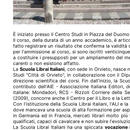
È iniziato presso il Centro Studi in Piazza del Duomo
Il corso, della durata di un anno accademico, è articol
fatto registrare un risultato che conferma la validità 
per l'ammissione al corso, si sono iscritti venticinque 
a costituire i presupposti per un ampliamento del mer
carenti o non esistono affatto.
La
Scuola Librai
Italiani
, con sede in Orvieto, nasce n
Studi "Città di Orvieto", in collaborazione con il D
direzione scientifica dei corsi. Fin dall'inizio, la 
contributo dell'AIE - Associazione Italiana Editori, 
italiane: Mondadori, RCS - Rizzoli Corriere della Ser
(2009), concorre anche il Centro per il Libro e la Lettu
Con l'istituzione della Scuola Librai Italiani, l'ALI e
dove mancava una scuola di alta formazione per aspira
in Germania ed in Francia, mercati librari molto più 
qualificati, capaci di cavalcare e non subire l'evoluzi
La Scuola Librai Italiani ha una spiccata
vocazione 