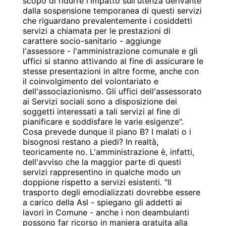
scopo di ridurre l'impatto sull'utenza derivante
dalla sospensione temporanea di questi servizi
che riguardano prevalentemente i cosiddetti
servizi a chiamata per le prestazioni di
carattere socio-sanitario - aggiunge
l'assessore - l'amministrazione comunale e gli
uffici si stanno attivando al fine di assicurare le
stesse presentazioni in altre forme, anche con
il coinvolgimento del volontariato e
dell'associazionismo. Gli uffici dell'assessorato
ai Servizi sociali sono a disposizione dei
soggetti interessati a tali servizi al fine di
pianificare e soddisfare le varie esigenze".
Cosa prevede dunque il piano B? I malati o i
bisognosi restano a piedi? In realtà,
teoricamente no. L'amministrazione è, infatti,
dell'avviso che la maggior parte di questi
servizi rappresentino in qualche modo un
doppione rispetto a servizi esistenti. "Il
trasporto degli emodializzati dovrebbe essere
a carico della Asl - spiegano gli addetti ai
lavori in Comune - anche i non deambulanti
possono far ricorso in maniera gratuita alla